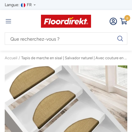
Passer
Langue:
FR
au
contenu
Floordirekt
0
Navigation
Accueil
Tapis de marche en sisal | Salvador naturel | Avec couture en chaîne dans la couleur souhaitée