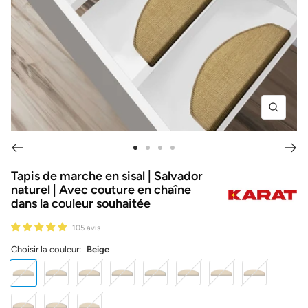
Zoom
Aller
Aller
Aller
Aller
au
au
au
au
Tapis de marche en sisal | Salvador
naturel | Avec couture en chaîne
slide
slide
slide
slide
dans la couleur souhaitée
1
2
3
4
105 avis
Choisir la couleur:
Beige
Beige
Bleu
Brun
Gris
Vert
Brun
Nougat
Orange
foncé
foncé
clair
Rouge
Noir
Blanc